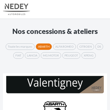
Nos concessions & ateliers
Toute les marques
ABARTH
ALFA ROMEO
CITROEN
DS
FIAT
LANCIA
MG MOTOR
PEUGEOT
XPENG