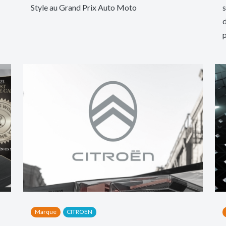
Style au Grand Prix Auto Moto
s
d
p
Marque
CITROEN