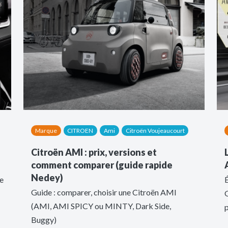
Marque
CITROEN
Ami
Citroën Voujeaucourt
Citroën AMI : prix, versions et
comment comparer (guide rapide
Nedey)
le
É
Guide : comparer, choisir une Citroën AMI
G
(AMI, AMI SPICY ou MINTY, Dark Side,
p
Buggy)