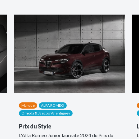
Marque
ALFA ROMEO
Omoda & Jaecoo Valentigney
Prix du Style
L'Alfa Romeo Junior lauréate 2024 du Prix du
L