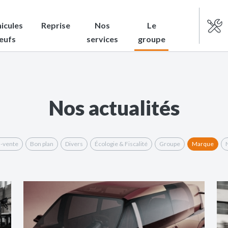
icules
Reprise
Nos
Le
eufs
services
groupe
Nos actualités
-vente
Bon plan
Divers
Écologie & Fiscalité
Groupe
Marque