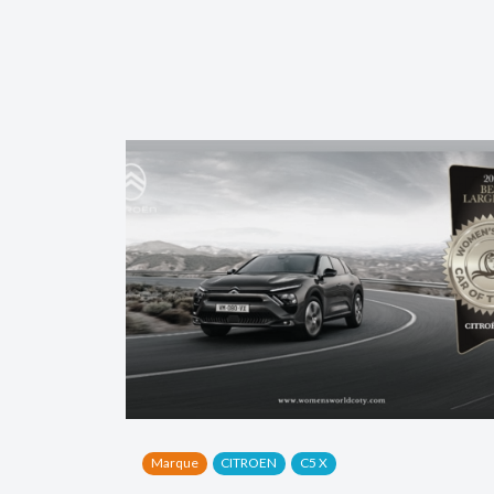
Marque
CITROEN
C5 X