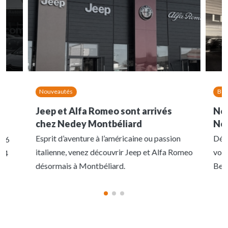
Nouveautés
Bon
Jeep et Alfa Romeo sont arrivés
Nou
chez Nedey Montbéliard
Ned
Esprit d’aventure à l’américaine ou passion
Déco
- 6
italienne, venez découvrir Jeep et Alfa Romeo
voit
 84
désormais à Montbéliard.
Belf