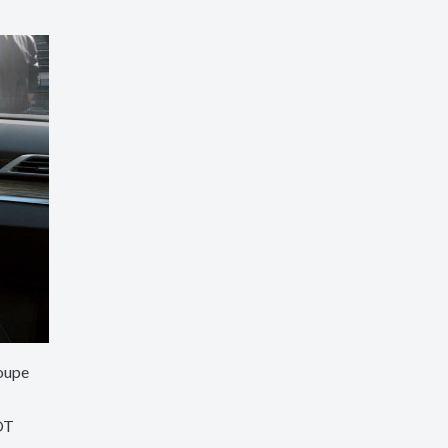
roupe
OT