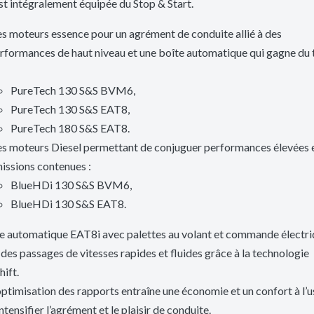
t intégralement équipée du Stop & Start.
s moteurs essence pour un agrément de conduite allié à des
rformances de haut niveau et une boîte automatique qui gagne du 
PureTech 130 S&S BVM6,
PureTech 130 S&S EAT8,
PureTech 180 S&S EAT8.
s moteurs Diesel permettant de conjuguer performances élevées 
issions contenues :
BlueHDi 130 S&S BVM6,
BlueHDi 130 S&S EAT8.
te automatique EAT8i avec palettes au volant et commande électr
des passages de vitesses rapides et fluides grâce à la technologie
ift.
ptimisation des rapports entraîne une économie et un confort à l’
intensifier l’agrément et le plaisir de conduite.