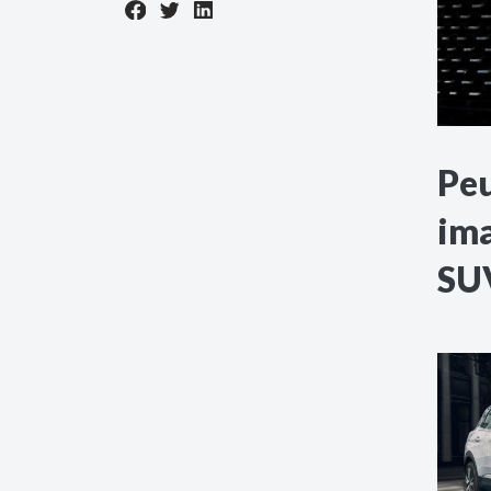
Peu
ima
SUV