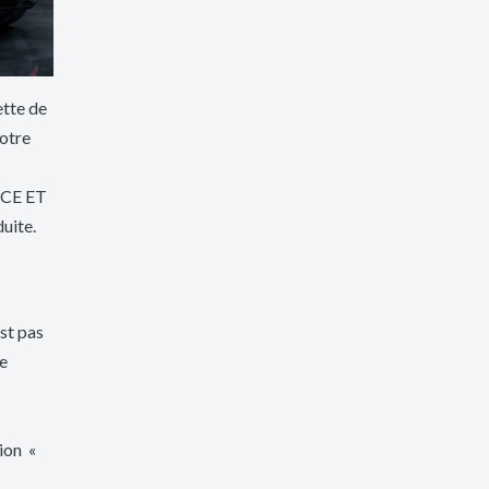
tte de
otre
NCE ET
duite.
est pas
e
ion «