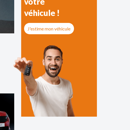
votre
véhicule !
J'estime mon véhicule