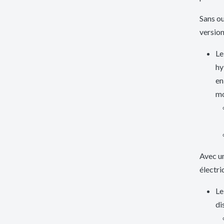
Sans ou
version
Le
hy
en
mo
Avec u
électr
Le
di