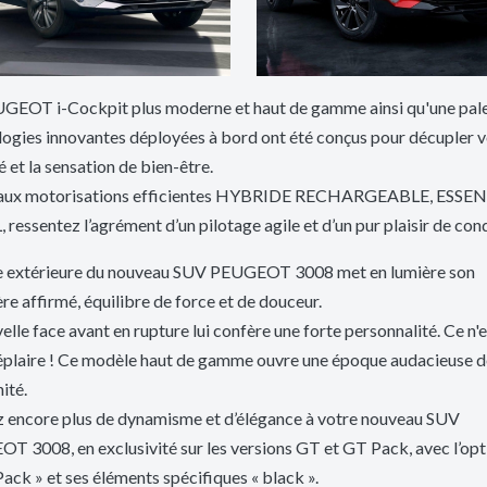
GEOT i-Cockpit plus moderne et haut de gamme ainsi qu'une pale
ogies innovantes déployées à bord ont été conçus pour décupler v
é et la sensation de bien-être.
aux motorisations efficientes HYBRIDE RECHARGEABLE, ESSE
 ressentez l’agrément d’un pilotage agile et d’un pur plaisir de con
ne extérieure du nouveau SUV PEUGEOT 3008 met en lumière son
re affirmé, équilibre de force et de douceur.
elle face avant en rupture lui confère une forte personnalité. Ce n'
éplaire ! Ce modèle haut de gamme ouvre une époque audacieuse d
ité.
 encore plus de dynamisme et d’élégance à votre nouveau SUV
 3008, en exclusivité sur les versions GT et GT Pack, avec l’opt
ack » et ses éléments spécifiques « black ».