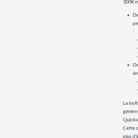
3008 es
De
pe
:
De
ém
La boî
génère 
Quicksh
Cette o
plus d’