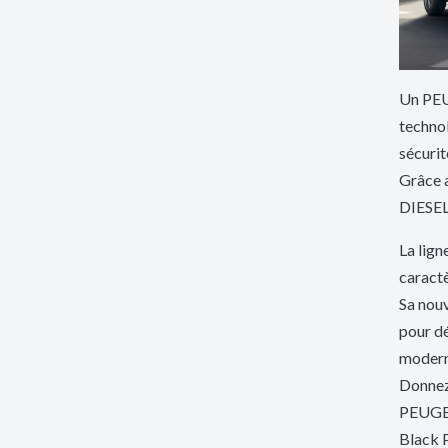
Un PEU
technol
sécurit
Grâce 
DIESEL,
La lig
caractè
Sa nouv
pour d
modern
Donnez
PEUGEOT
Black P