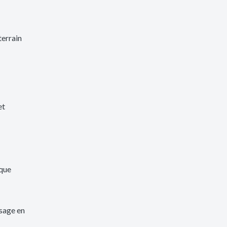
terrain
et
ique
usage en