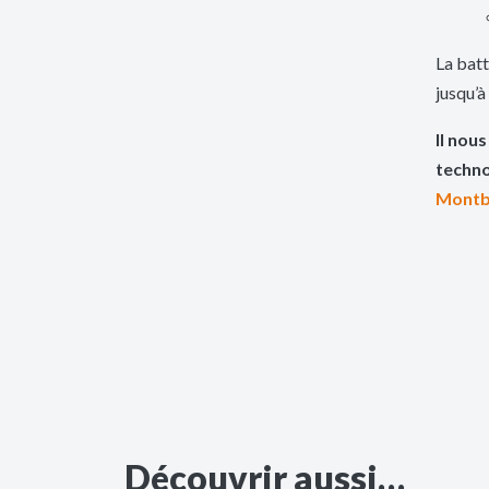
La bat
jusqu’
Il nou
techno
Montb
Découvrir aussi…