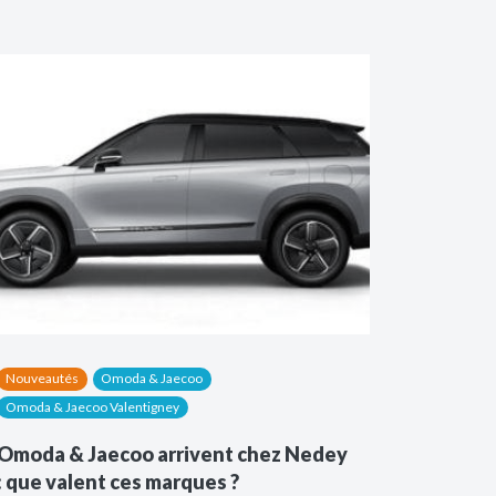
Nouveautés
Omoda & Jaecoo
Omoda & Jaecoo Valentigney
Omoda & Jaecoo arrivent chez Nedey
: que valent ces marques ?