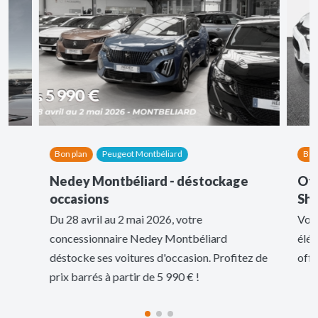
Bon plan
Peugeot Montbéliard
Bon
ns
Nedey Montbéliard - déstockage
Off
occasions
Shi
x
Du 28 avril au 2 mai 2026, votre
Vous
concessionnaire Nedey Montbéliard
élég
déstocke ses voitures d'occasion. Profitez de
offr
prix barrés à partir de 5 990 € !