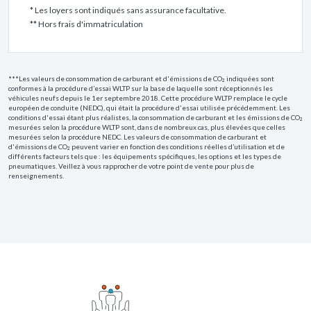
* Les loyers sont indiqués sans assurance facultative.
** Hors frais d'immatriculation
***Les valeurs de consommation de carburant et d'émissions de CO₂ indiquées sont
conformes à la procédure d’essai WLTP sur la base de laquelle sont réceptionnés les
véhicules neufs depuis le 1er septembre 2018. Cette procédure WLTP remplace le cycle
européen de conduite (NEDC), qui était la procédure d'essai utilisée précédemment. Les
conditions d'essai étant plus réalistes, la consommation de carburant et les émissions de CO₂
mesurées selon la procédure WLTP sont, dans de nombreux cas, plus élevées que celles
mesurées selon la procédure NEDC. Les valeurs de consommation de carburant et
d'émissions de CO₂ peuvent varier en fonction des conditions réelles d’utilisation et de
différents facteurs tels que : les équipements spécifiques, les options et les types de
pneumatiques. Veillez à vous rapprocher de votre point de vente pour plus de
renseignements.