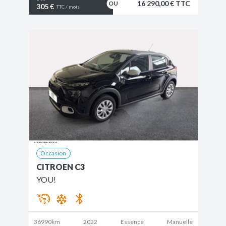
16 290,00 € TTC
305 €
TTC / mois
Occasion
CITROEN C3
YOU!
36990km
2022
Essence
Manuelle