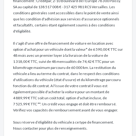
financement : Creditpar, 2-10 Boulevard de l’Europe 78 300 Poissy.
SA au capital de 138 517 008 € - 317 425 981 RCS Versailles. Les
conditions générales sont accessibles dans le point de vente ainsi
que les condition d'adhésion aux services d'assurance optionnels
et facultatifs, certains étant également soumis à des conditions
d'éligibilité.
Il s'agit d'une offre de financement de voiture en location avec
option d'achat pour un véhicule dont la valeur* de 6 590,00 € TTC sur
48 mois avec un premier loyer à la livraison de la voiture de
1 318,00 € TTC, suivi de 48 mensualités de 74,42 € TTC pour un
kilométrage maximum parcouru de 60 000 km. La restitution du
véhicule a lieu au terme du contrat, dans le respect des conditions
d'utilisations du véhicule (état d'usure) et du kilométrage parcouru
fonction du dit contrat. A l'issue de votre contrat il vous est
également possible d'acheter la voiture pour un montant de
4 889,99 € TTC soit un coût total, option d'achat incluse, de
7 525,99 € TTC **. Un crédit vous engage et doit être remboursé.
Vérifiez vos capacités de remboursement avant de vous engager.
Sous réserve d’éligibilité du véhicule à ce type de financement.
Nous contacter pour plus de renseignements.