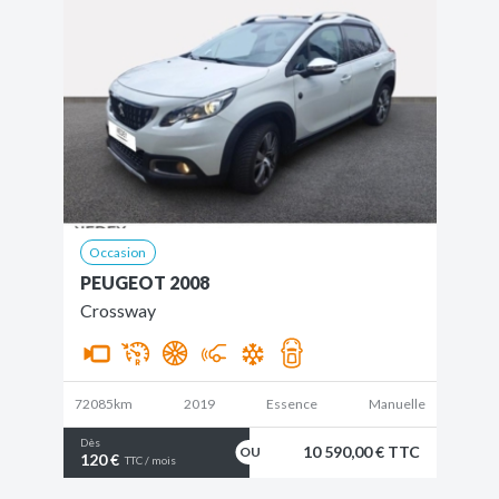
Occasion
PEUGEOT 2008
Crossway
72085km
2019
Essence
Manuelle
Dès
10 590,00 € TTC
120 €
TTC / mois