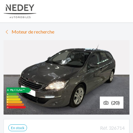
Moteur de recherche
99g CO₂/km***
(20)
Réf. 326714
En stock