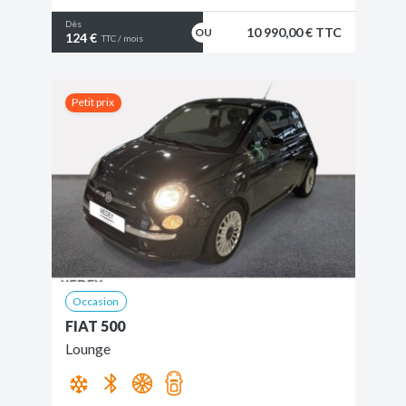
Dès
10 990,00 € TTC
124 €
TTC / mois
Petit prix
Occasion
FIAT 500
Lounge