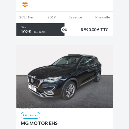
20351km
2019
Essence
Manuelle
Dès
8 990,00 € TTC
102 €
TTC / mois
Occasion
MG MOTOR EHS