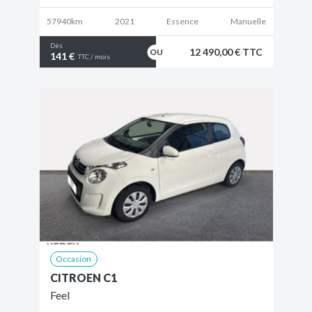
57940km
2021
Essence
Manuelle
Dès
12 490,00 € TTC
141 €
TTC / mois
Occasion
CITROEN C1
Feel