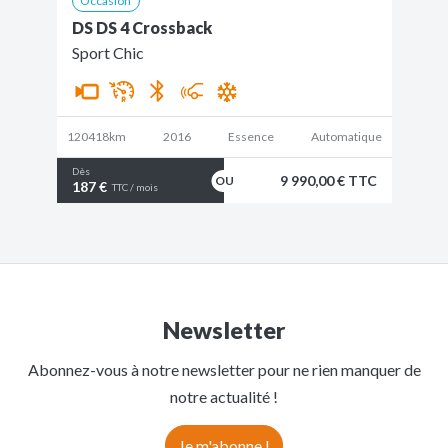
Occasion
DS DS 4 Crossback
Sport Chic
120418km
2016
Essence
Automatique
Dès
9 990,00 € TTC
187 €
TTC / mois
Newsletter
Abonnez-vous à notre newsletter pour ne rien manquer de
notre actualité !
Je m'abonne !