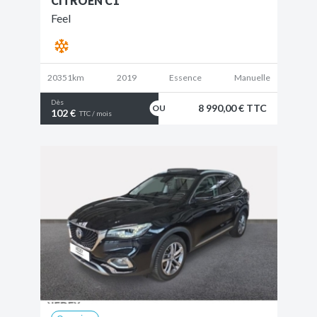
CITROEN C1
Feel
20351km
2019
Essence
Manuelle
Dès
8 990,00 € TTC
102 €
TTC / mois