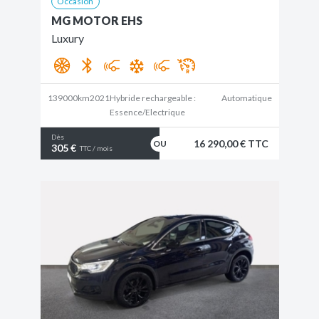
Occasion
MG MOTOR EHS
Luxury
139000km
2021
Hybride rechargeable :
Automatique
Essence/Electrique
Dès
16 290,00 € TTC
305 €
TTC / mois