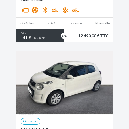
57940km
2021
Essence
Manuelle
Dès
12 490,00 € TTC
141 €
TTC / mois
Occasion