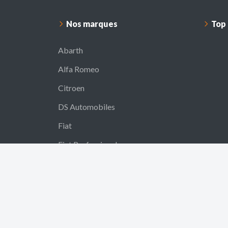
Nos marques
Top
Abarth
Alfa Romeo
Citroen
DS Automobiles
Fiat
Fiat Professional
Jeep
Lancia
Leapmotor
MG Motor