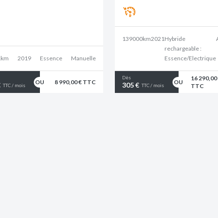
139000km
2021
Hybride
rechargeable :
1km
2019
Essence
Manuelle
Essence/Electrique
16 290,00
Dès
8 990,00 € TTC
€
305 €
TTC
TTC / mois
TTC / mois