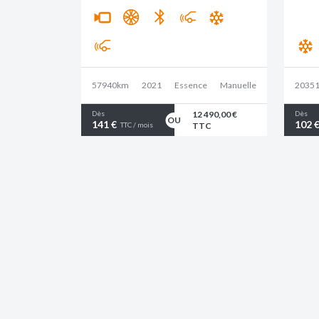
57940km
2021
Essence
Manuelle
2035
12 490,00 €
Dès
Dès
141 €
102 
TTC
TTC / mois