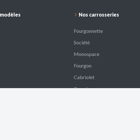
 modèles
Nos carrosseries
Fourgonnette
Société
Monospace
Fourgon
Cabriolet
Coupé
Break
SUV
Berline
Citadine