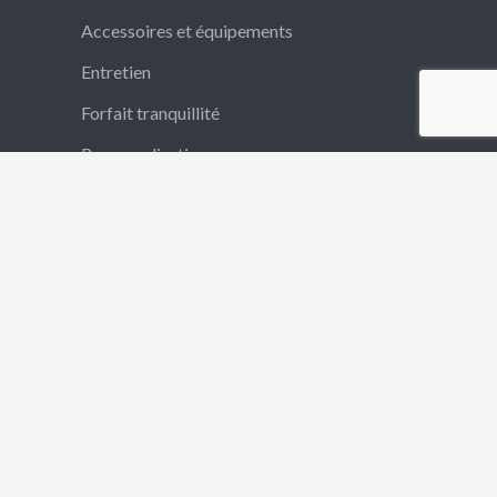
Accessoires et équipements
Entretien
Forfait tranquillité
Personnalisation
Vente aux professionnels
Vente aux particuliers
Financement
Reprise