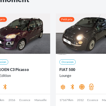
 prix
Petit prix
asion
Occasion
ROEN C3 Picasso
FIAT 500
Edition
Lounge
0km
2016
Essence
Manuelle
171679km
2012
Essence
Ma