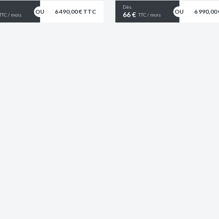
Dès
6 490,00 € TTC
6 990,00
66 €
TTC / mois
TTC / mois