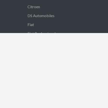
Citroen
DS Automobiles
Fiat
Fiat Professional
Jeep
Lancia
Leapmotor
MG Motor
Omoda & Jaecoo
Peugeot
Xpeng