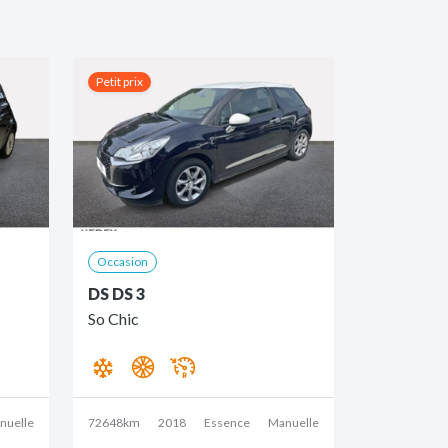
Petit prix
Occasion
DS DS 3
So Chic
nuelle
72648km
2018
Essence
Manuelle