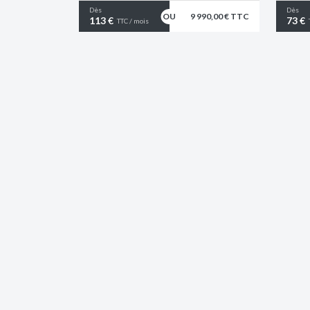
Dès
Dès
9 990,00 € TTC
113 €
73 €
TTC / mois