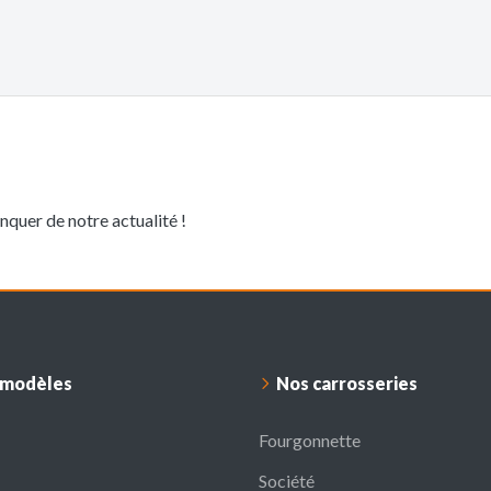
quer de notre actualité !
 modèles
Nos carrosseries
Fourgonnette
Société