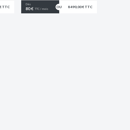
Dès
 € TTC
8 490,00 € TTC
80 €
TTC / mois