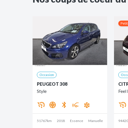
Petit
Occasion
Occ
PEUGEOT 308
CIT
Style
Feel 
51767km
2018
Essence
Manuelle
9442